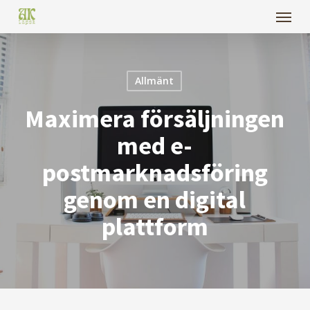
Menu
Skip
to
main
content
Allmänt
Maximera försäljningen
med e-
postmarknadsföring
genom en digital
plattform