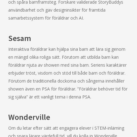
och spåra barnframsteg. Forskare validerade StoryBuddys
användbarhet och gav designinsikter för framtida
samarbetssystem för föräldrar och AI.
Sesam
Interaktiva föräldrar kan hjälpa sina barn att lära sig genom
en mängd olika roliga sätt. Förutom att utbilda barn kan
föräldrar njuta av showen med sina barn. Seriens karaktärer
erbjuder tröst, visdom och stöd till både barn och föräldrar.
Förutom de traditionella dockorna och sångerna innehåller
showen även en PSA för föräldrar. ”Föräldrar behöver tid för
sig själva” är ett vanligt tema i denna PSA.
Wonderville
Om du letar efter sätt att engagera elever i STEM-inlärning
och spara lärare värdefull tid, vill du kolla in Wonderville.