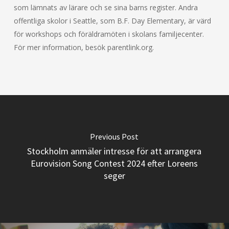
som lämnats av lärare och se sina barns register. Andra
offentliga skolor i Seattle, som B.F. Day Elementary, är värd
för workshops och föräldramöten i skolans familjecenter.
För mer information, besök parentlink.org.
Previous Post
Stockholm anmäler intresse för att arrangera
Eurovision Song Contest 2024 efter Loreens
seger