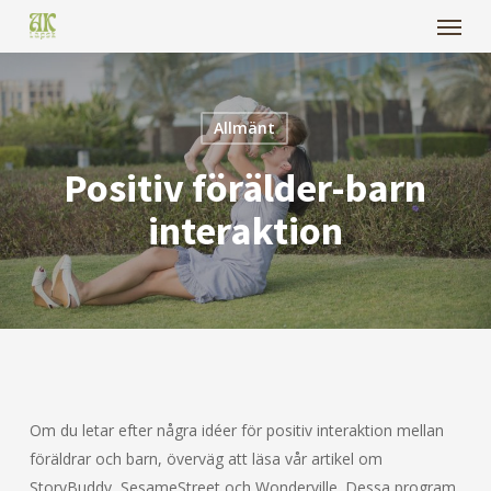
Menu
Skip
to
main
content
Allmänt
Positiv förälder-barn
interaktion
Om du letar efter några idéer för positiv interaktion mellan
föräldrar och barn, överväg att läsa vår artikel om
StoryBuddy, SesameStreet och Wonderville. Dessa program